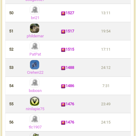
50
1527
13:11
bri21
51
1517
19:54
phildemar
52
1515
17:11
PatPat
53
1488
24:12
Crehen22
54
1486
7:31
bobosn
55
1476
23:49
ninilapie75
56
1476
24:15
tlc1907