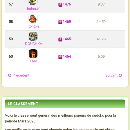
57
1476
9:37
babar49
58
1469
14:59
tonton
59
1465
41:25
DOUCHKA
60
1464
6:09
Fred
Précédent
Suivant
LE CLASSEMENT
Voici le classement général des meilleurs joueurs de sudoku pour la
période Mars 2026
Les meilleurs joueurs sont classés selon les points qu'ils ont obtenu