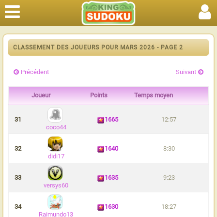
CLASSEMENT DES JOUEURS POUR MARS 2026 - PAGE 2
Précédent
Suivant
Joueur
Points
Temps moyen
31
1665
12:57
coco44
32
1640
8:30
didi17
33
1635
9:23
versys60
34
1630
18:27
Raimundo13