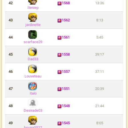
42
1568
13:36
Iteniep
43
1562
8:13
jardinette
44
1561
5:45
scarface29
45
1558
39:17
Dad33
46
1557
37:11
Louveteau
47
1551
20:39
italo
48
1548
21:44
Desirade03
49
1545
8:05
bouga5527