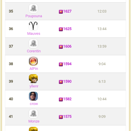
35
1627
12:03
Poupouna
36
1625
13:44
Mauves
37
1606
13:59
Corentin
38
1594
9:04
AlPin
39
1590
6:13
yllenr
40
1582
10:44
crow
41
1575
9:09
Monze