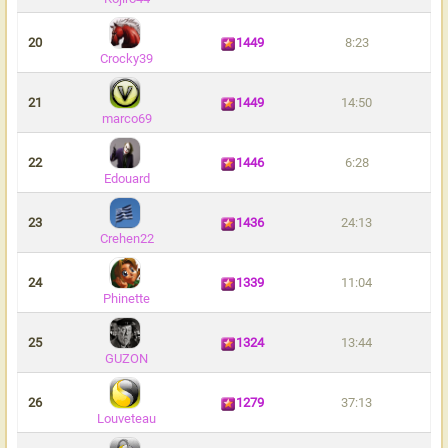
20
1449
8:23
Crocky39
21
1449
14:50
marco69
22
1446
6:28
Edouard
23
1436
24:13
Crehen22
24
1339
11:04
Phinette
25
1324
13:44
GUZON
26
1279
37:13
Louveteau