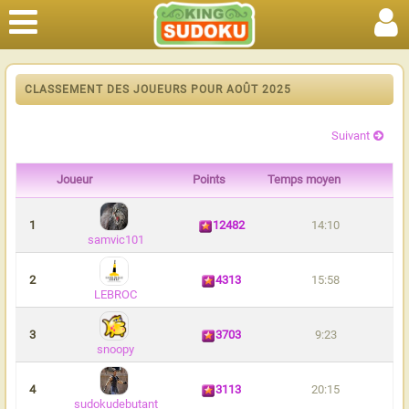
CLASSEMENT DES JOUEURS POUR AOÛT 2025
Suivant
Joueur
Points
Temps moyen
1
12482
14:10
samvic101
2
4313
15:58
LEBROC
3
3703
9:23
snoopy
4
3113
20:15
sudokudebutant