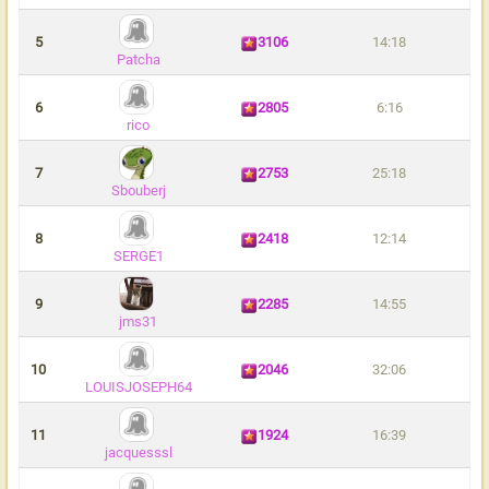
5
3106
14:18
Patcha
6
2805
6:16
rico
7
2753
25:18
Sbouberj
8
2418
12:14
SERGE1
9
2285
14:55
jms31
10
2046
32:06
LOUISJOSEPH64
11
1924
16:39
jacquesssl