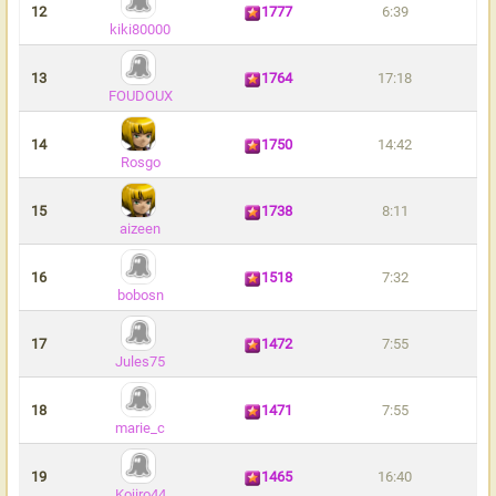
12
1777
6:39
kiki80000
13
1764
17:18
FOUDOUX
14
1750
14:42
Rosgo
15
1738
8:11
aizeen
16
1518
7:32
bobosn
17
1472
7:55
Jules75
18
1471
7:55
marie_c
19
1465
16:40
Kojiro44