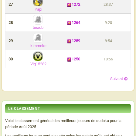
27
1272
28:37
Papi
28
1264
9:20
beaubi
29
1259
8:54
kimmeke
30
1250
18:56
Vig15282
Suivant
LE CLASSEMENT
Voici le classement général des meilleurs joueurs de sudoku pour la
période Août 2025
Les meilleurs joueurs sont classés selon les points qu'ils ont obtenu