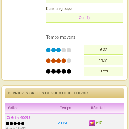
Dans un groupe
Oui (1)
Temps moyens
6:32
11:51
18:29
DERNIÈRES GRILLES DE SUDOKU DE LEBROC
Grilles
Temps
Résultat
Grille 40693
+47
20:19
Hier à 18h52