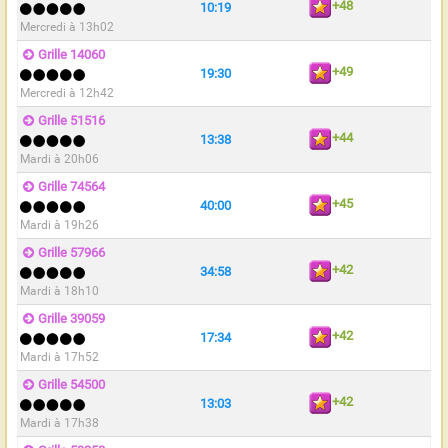
+48
10:19
Mercredi à 13h02
Grille 14060
+49
19:30
Mercredi à 12h42
Grille 51516
+44
13:38
Mardi à 20h06
Grille 74564
+45
40:00
Mardi à 19h26
Grille 57966
+42
34:58
Mardi à 18h10
Grille 39059
+42
17:34
Mardi à 17h52
Grille 54500
+42
13:03
Mardi à 17h38