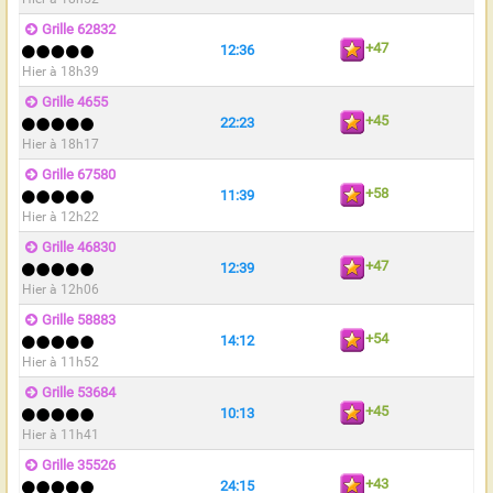
Grille 62832
+47
12:36
Hier à 18h39
Grille 4655
+45
22:23
Hier à 18h17
Grille 67580
+58
11:39
Hier à 12h22
Grille 46830
+47
12:39
Hier à 12h06
Grille 58883
+54
14:12
Hier à 11h52
Grille 53684
+45
10:13
Hier à 11h41
Grille 35526
+43
24:15