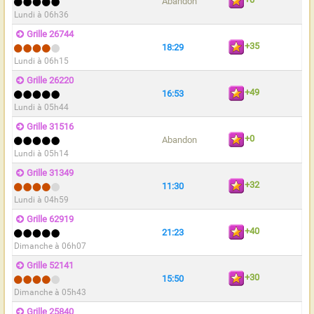
Abandon
Lundi à 06h36
Grille 26744
+35
18:29
Lundi à 06h15
Grille 26220
+49
16:53
Lundi à 05h44
Grille 31516
+0
Abandon
Lundi à 05h14
Grille 31349
+32
11:30
Lundi à 04h59
Grille 62919
+40
21:23
Dimanche à 06h07
Grille 52141
+30
15:50
Dimanche à 05h43
Grille 25840