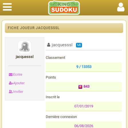
FICHE JOUEUR JACQUESSSL
jacquesssl
MI
jacquesssl
Classement
9 / 13353
Ecrire
Points
Ajouter
843
Inviter
Inscrit le
07/01/2019
Dernière connexion
06/08/2026