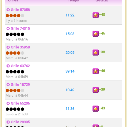
Grilles
Temps
Résultat
Grille 57058
+40
11:22
Il y a 6 heures
Grille 74315
+46
15:03
Mardi à 06h16
Grille 35958
+38
20:05
Mardi à 05h42
Grille 63762
+46
39:14
Mardi à 04h59
Grille 18729
+39
10:49
Mardi à 04h44
Grille 65206
+43
11:36
Lundi à 21h38
Grille 28905
+0