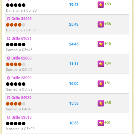
+53
19:43
Dimanche à 05h20
Grille 34445
+36
25:43
Dimanche à 04h51
Grille 61631
+46
24:45
Samedi à 05h45
Grille 62688
+34
11:11
Samedi à 05h29
Grille 23920
+51
16:00
Samedi à 05h09
Grille 54939
+35
15:53
Samedi à 04h43
Grille 53515
+51
18:55
Vendredi à 05h08