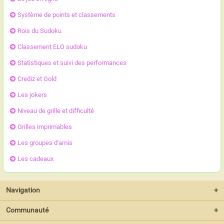
Système de points et classements
Rois du Sudoku
Classement ELO sudoku
Statistiques et suivi des performances
Crediz et Gold
Les jokers
Niveau de grille et difficulté
Grilles imprimables
Les groupes d'amis
Les cadeaux
Navigation
+
Communauté
+