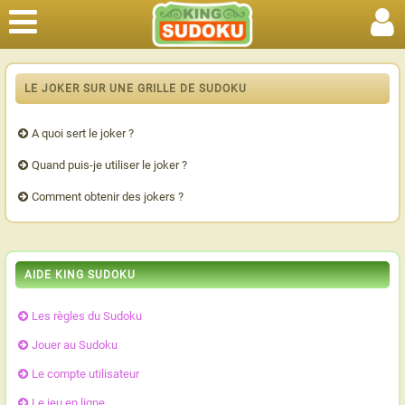
LE JOKER SUR UNE GRILLE DE SUDOKU
A quoi sert le joker ?
Quand puis-je utiliser le joker ?
Comment obtenir des jokers ?
AIDE KING SUDOKU
Les règles du Sudoku
Jouer au Sudoku
Le compte utilisateur
Le jeu en ligne