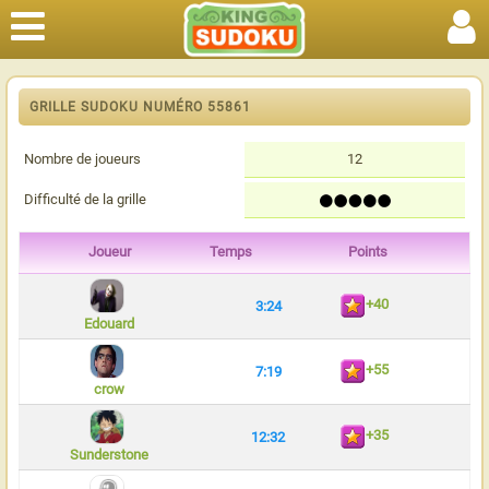
GRILLE SUDOKU NUMÉRO 55861
Nombre de joueurs
12
Difficulté de la grille
Joueur
Temps
Points
+40
3:24
Edouard
+55
7:19
crow
+35
12:32
Sunderstone