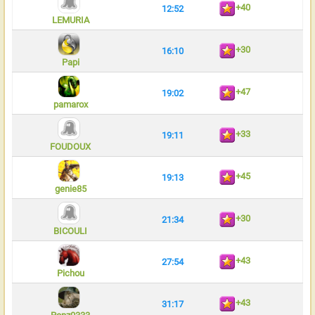
+40
12:52
LEMURIA
+30
16:10
Papi
+47
19:02
pamarox
+33
19:11
FOUDOUX
+45
19:13
genie85
+30
21:34
BICOULI
+43
27:54
Pichou
+43
31:17