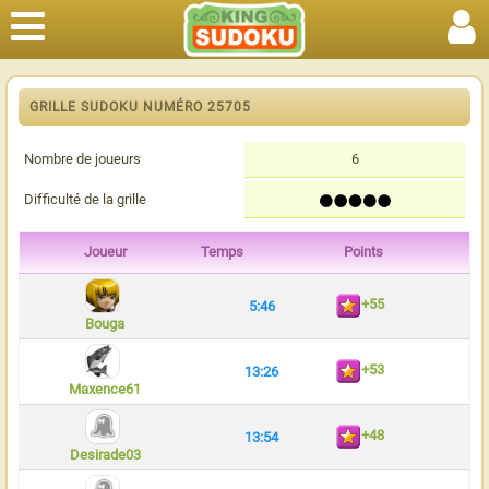
GRILLE SUDOKU NUMÉRO 25705
Nombre de joueurs
6
Difficulté de la grille
Joueur
Temps
Points
+55
5:46
Bouga
+53
13:26
Maxence61
+48
13:54
Desirade03