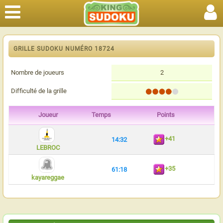
GRILLE SUDOKU NUMÉRO 18724
Nombre de joueurs
2
Difficulté de la grille
Joueur
Temps
Points
+41
14:32
LEBROC
+35
61:18
kayareggae