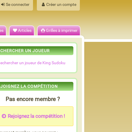
Se connecter
Créer un compte
es
Articles
Grilles à imprimer
ECHERCHER UN JOUEUR
echercher un joueur de King Sudoku
EJOIGNEZ LA COMPÉTITION
Pas encore membre ?
Rejoignez la compétition !