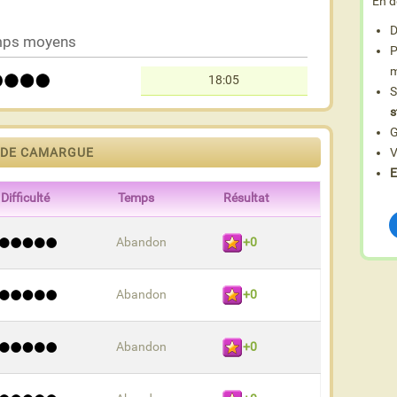
En d
D
ps moyens
P
m
18:05
S
s
G
 DE CAMARGUE
V
E
Difficulté
Temps
Résultat
Abandon
+0
Abandon
+0
Abandon
+0