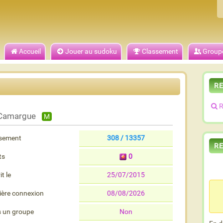
Accueil
Jouer au sudoku
Classement
Group
R
R
Camargue
M
sement
308 / 13357
R
ts
0
it le
25/07/2015
ière connexion
08/08/2026
 un groupe
Non