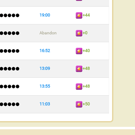
19:00
+44
Abandon
+0
16:52
+40
13:09
+48
13:55
+48
11:03
+50