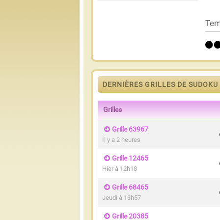
Tem
DERNIÈRES GRILLES DE SUDOKU
Grilles
Grille 63967
Il y a 2 heures
Grille 12465
Hier à 12h18
Grille 68465
Jeudi à 13h57
Grille 20385