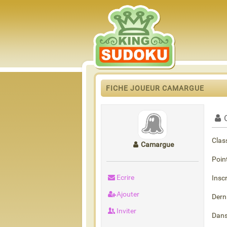
FICHE JOUEUR CAMARGUE
Clas
Camargue
Poin
Ecrire
Inscr
Ajouter
Dern
Inviter
Dans