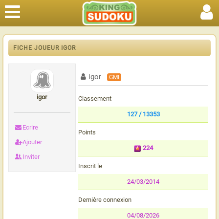
FICHE JOUEUR IGOR
igor
GMI
igor
Classement
127 / 13353
Ecrire
Points
Ajouter
224
Inviter
Inscrit le
24/03/2014
Dernière connexion
04/08/2026