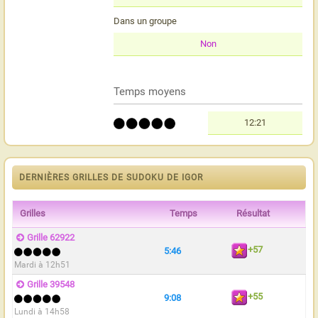
Dans un groupe
Non
Temps moyens
12:21
DERNIÈRES GRILLES DE SUDOKU DE IGOR
Grilles
Temps
Résultat
Grille 62922
+57
5:46
Mardi à 12h51
Grille 39548
+55
9:08
Lundi à 14h58