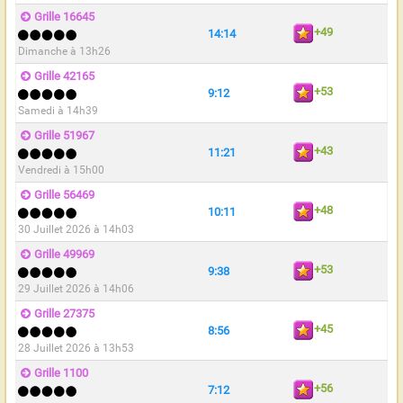
Grille 16645
+49
14:14
Dimanche à 13h26
Grille 42165
+53
9:12
Samedi à 14h39
Grille 51967
+43
11:21
Vendredi à 15h00
Grille 56469
+48
10:11
30 Juillet 2026 à 14h03
Grille 49969
+53
9:38
29 Juillet 2026 à 14h06
Grille 27375
+45
8:56
28 Juillet 2026 à 13h53
Grille 1100
+56
7:12