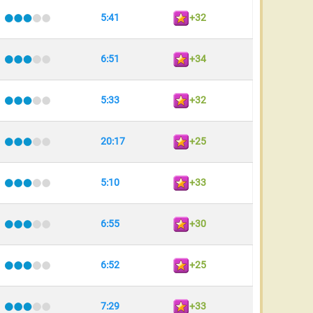
5:41
+32
6:51
+34
5:33
+32
20:17
+25
5:10
+33
6:55
+30
6:52
+25
7:29
+33