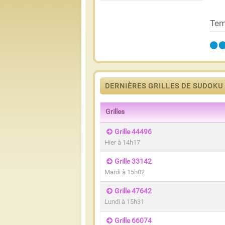
Tem
DERNIÈRES GRILLES DE SUDOKU
Grilles
Grille 44496
Hier à 14h17
Grille 33142
Mardi à 15h02
Grille 47642
Lundi à 15h31
Grille 66074