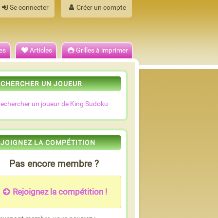
Se connecter
Créer un compte
es
Articles
Grilles à imprimer
ECHERCHER UN JOUEUR
echercher un joueur de King Sudoku
EJOIGNEZ LA COMPÉTITION
Pas encore membre ?
Rejoignez la compétition !