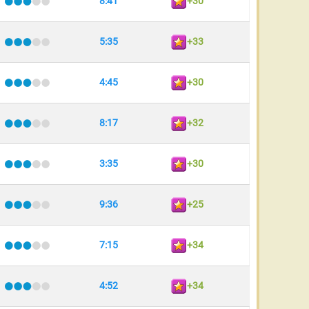
8:41
+30
5:35
+33
4:45
+30
8:17
+32
3:35
+30
9:36
+25
7:15
+34
4:52
+34