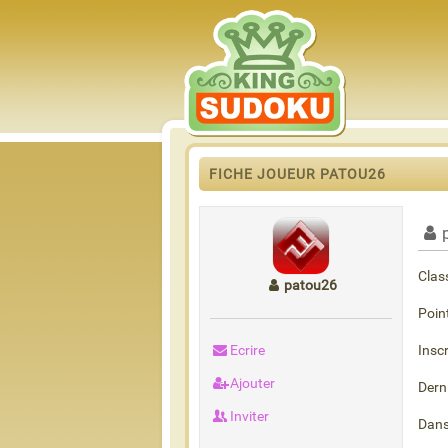
FICHE JOUEUR PATOU26
Clas
patou26
Poin
Ecrire
Inscr
Ajouter
Dern
Inviter
Dans