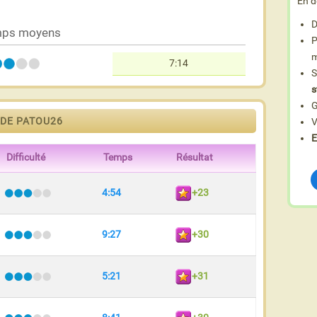
En d
D
ps moyens
P
m
7:14
S
s
G
 DE PATOU26
V
E
Difficulté
Temps
Résultat
4:54
+23
9:27
+30
5:21
+31