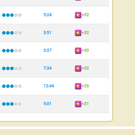
5:24
+32
3:51
+32
3:27
+30
7:34
+32
12:44
+26
5:01
+31