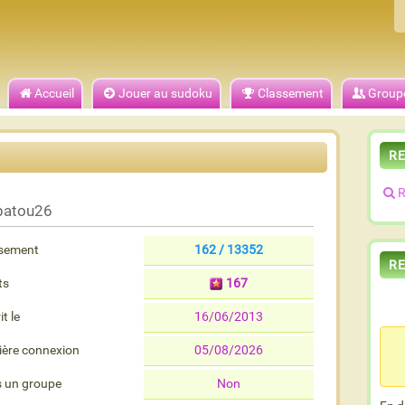
Accueil
Jouer au sudoku
Classement
Group
R
R
patou26
sement
162 / 13352
R
ts
167
it le
16/06/2013
ière connexion
05/08/2026
 un groupe
Non