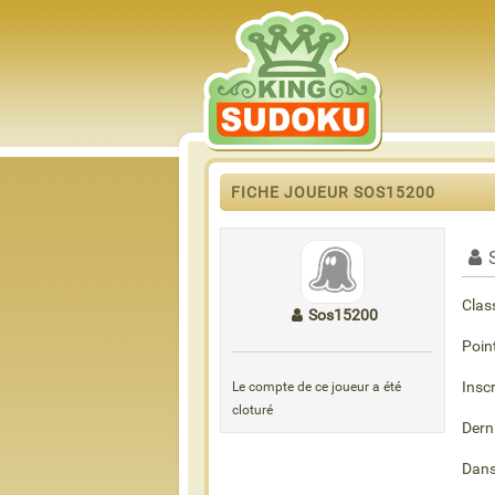
FICHE JOUEUR SOS15200
Clas
Sos15200
Poin
Inscr
Le compte de ce joueur a été
cloturé
Dern
Dans