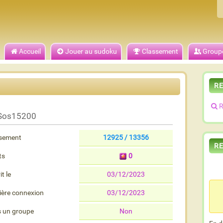
Accueil
Jouer au sudoku
Classement
Group
R
R
Sos15200
sement
12925 / 13356
R
ts
0
it le
03/12/2023
ière connexion
03/12/2023
 un groupe
Non