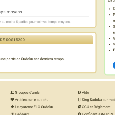
En d
D
ps moyens
P
m
 au moins 5 parties pour voir vos temps moyens.
S
s
G
 DE SOS15200
V
E
une partie de Sudoku ces derniers temps.
Groupes d'amis
Aide
Articles sur le sudoku
King Sudoku sur mob
Le système ELO Sudoku
CGU et Réglement
Cadeaux
Confidentialité et R