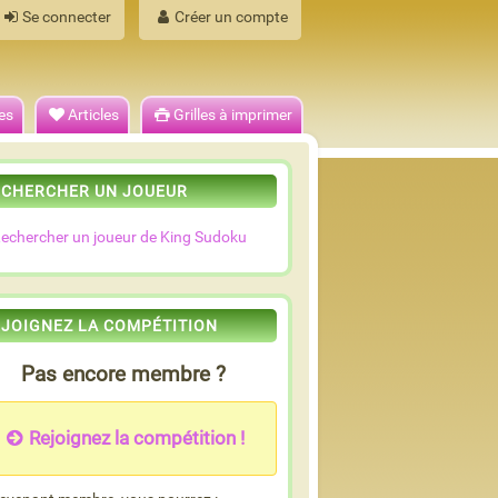
Se connecter
Créer un compte
es
Articles
Grilles à imprimer
ECHERCHER UN JOUEUR
echercher un joueur de King Sudoku
EJOIGNEZ LA COMPÉTITION
Pas encore membre ?
Rejoignez la compétition !