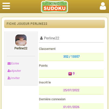
FICHE JOUEUR PERLINE22
Perline22
Perline22
Classement
352 / 13357
Ecrire
Points
Ajouter
0
Inviter
Inscrit le
25/07/2022
Dernière connexion
01/01/2026