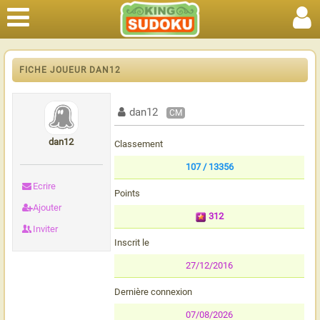
FICHE JOUEUR DAN12
dan12
CM
dan12
Classement
107 / 13356
Ecrire
Points
Ajouter
312
Inviter
Inscrit le
27/12/2016
Dernière connexion
07/08/2026