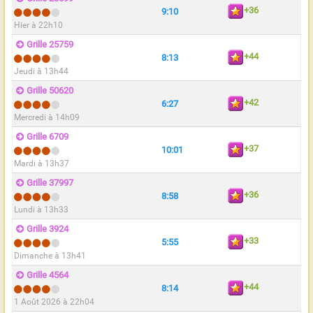
+36
9:10
Hier à 22h10
Grille 25759
+44
8:13
Jeudi à 13h44
Grille 50620
+42
6:27
Mercredi à 14h09
Grille 6709
+37
10:01
Mardi à 13h37
Grille 37997
+36
8:58
Lundi à 13h33
Grille 3924
+33
5:55
Dimanche à 13h41
Grille 4564
+44
8:14
1 Août 2026 à 22h04