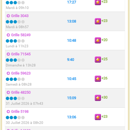
+23
17:27
Mardi à 09h10
Grille 3043
+23
13:08
Mardi à 08h57
Grille 58249
+20
10:48
Lundi à 11h23
Grille 71545
+25
9:40
Dimanche à 13h28
Grille 59623
+26
10:45
Samedi à 08h28
Grille 48250
+30
15:09
31 Juillet 2026 à 07h43
Grille 5198
+23
13:06
30 Juillet 2026 à 08h20