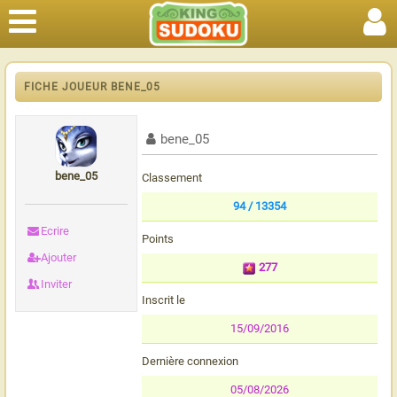
FICHE JOUEUR BENE_05
bene_05
bene_05
Classement
94 / 13354
Ecrire
Points
Ajouter
277
Inviter
Inscrit le
15/09/2016
Dernière connexion
05/08/2026