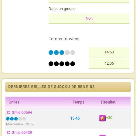
Dans un groupe
Non
Temps moyens
14:50
42:06
DERNIÈRES GRILLES DE SUDOKU DE BENE_05
Grilles
Temps
Résultat
Grille 60694
+30
13:45
Mercredi à 19h52
Grille 66429