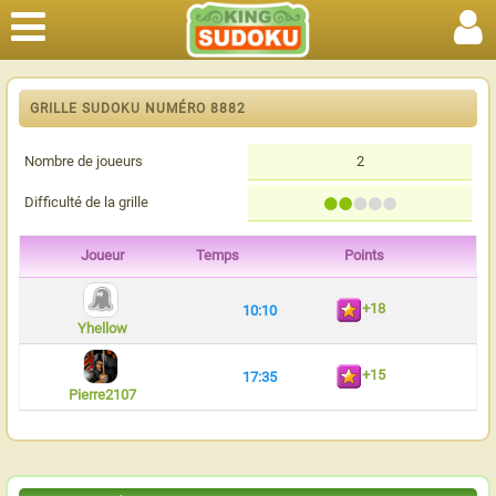
GRILLE SUDOKU NUMÉRO 8882
Nombre de joueurs
2
Difficulté de la grille
Joueur
Temps
Points
+18
10:10
Yhellow
+15
17:35
Pierre2107