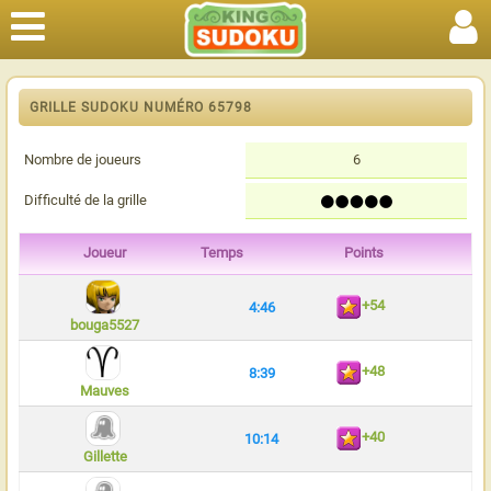
GRILLE SUDOKU NUMÉRO 65798
Nombre de joueurs
6
Difficulté de la grille
Joueur
Temps
Points
+54
4:46
bouga5527
+48
8:39
Mauves
+40
10:14
Gillette