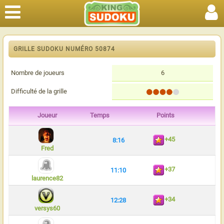
GRILLE SUDOKU NUMÉRO 50874
Nombre de joueurs
6
Difficulté de la grille
Joueur
Temps
Points
+45
8:16
Fred
+37
11:10
laurence82
+34
12:28
versys60