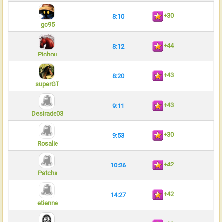
+30
8:10
gc95
+44
8:12
Pichou
+43
8:20
superGT
+43
9:11
Desirade03
+30
9:53
Rosalie
+42
10:26
Patcha
+42
14:27
etienne