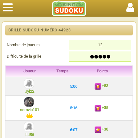
GRILLE SUDOKU NUMÉRO 44923
Nombre de joueurs
12
Difficulté de la grille
Joueur
Temps
Points
+53
5:06
Jyl22
+35
5:16
samvic101
+30
6:07
titi56