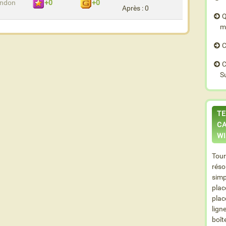
ndon
+0
+0
Après : 0
Q
m
C
C
S
TE
CA
WI
Tour
réso
simp
plac
plac
lign
boît