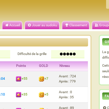
Accueil
Jouer au sudoku
Classement
Group
G
La g
Difficulté de la grille
diff
Cett
Points
GOLD
Niveau
seul
Avant : 724
réso
:04
+55
+7
Après : 779
Avant : 0
:10
+35
+5
FA
Après : 35
Avant : 89
C