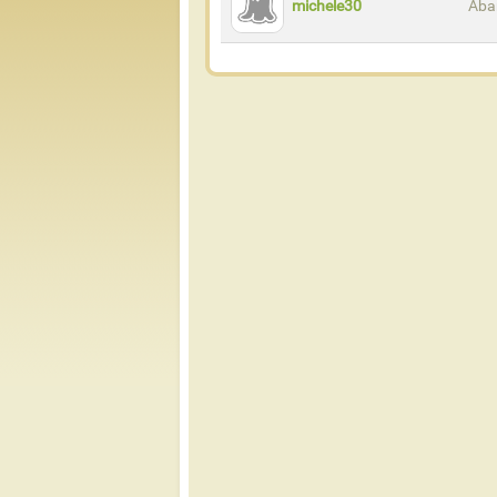
michele30
Aba