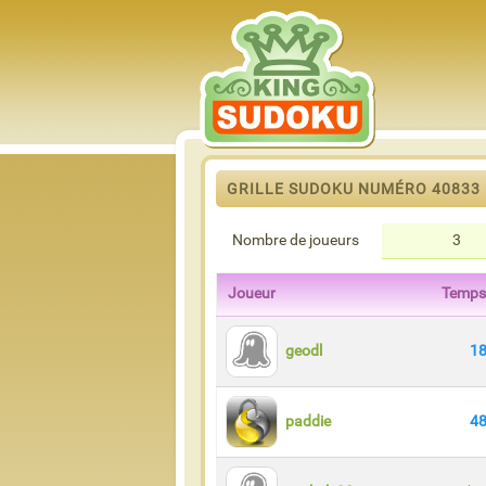
GRILLE SUDOKU NUMÉRO 40833
Nombre de joueurs
3
Joueur
Temps
geodl
18
paddie
48