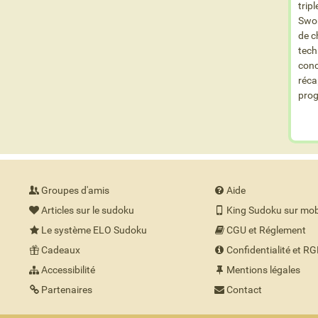
trip
Swor
de c
tech
conc
réca
prog
Groupes d'amis
Aide
Articles sur le sudoku
King Sudoku sur mob
Le système ELO Sudoku
CGU et Réglement
Cadeaux
Confidentialité et R
Accessibilité
Mentions légales
Partenaires
Contact