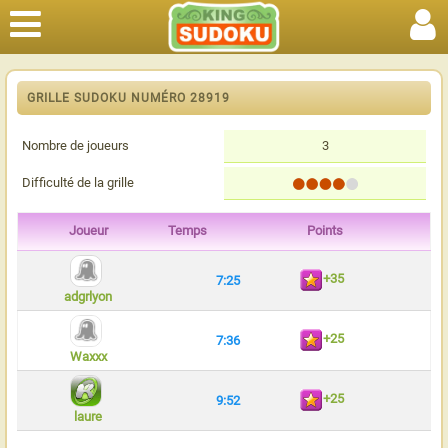
GRILLE SUDOKU NUMÉRO 28919
Nombre de joueurs
3
Difficulté de la grille
Joueur
Temps
Points
+35
7:25
adgrlyon
+25
7:36
Waxxx
+25
9:52
laure