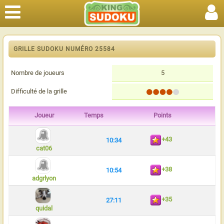
GRILLE SUDOKU NUMÉRO 25584
Nombre de joueurs
5
Difficulté de la grille
Joueur
Temps
Points
+43
10:34
cat06
+38
10:54
adgrlyon
+35
27:11
quidal